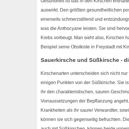
Gesundheit ist das in den Kirschen enthal
auswirkt. Den größten gesundheitlichen pos
einerseits schmerzstillend und entzündungs
was die Anthocyane leisten. Sie sind hervor
Krebs vorbeugt. Man sieht also, Kirschen 
Beispiel seine Obstkiste in Freystadt mit Kir
Sauerkirsche und Süßkirsche - d
Kirschenarten unterscheiden sich nicht nu
einigen Punkten von der Süßkirsche. Sie is
ihr den charakteristischen, sauren Geschma
Vorraussetzungen der Bepflanzung angeht. 
Krankheiten als ihr saurer Verwandter, sow
können sie sich gegenseitig befruchten. Di
auch mit Süßkirschen, können beide voneina