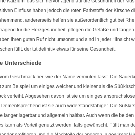
tene Kalzium, das sich hervorragend auf die Gesundheit der Mu
itiven Einfluss haben jedoch die roten Farbstoffe der Kirsche
hemmend, andererseits helfen sie außerordentlich gut bei Rheu
ragend für die Herzgesundheit, pflegen die Gefäße und fangen v
haben ihren guten Ruf nicht umsonst und sind in jeder Hinsich
schen füllt, der tut definitiv etwas für seine Gesundheit.
ie Unterschiede
r vom Geschmack her, wie der Name vermuten lässt. Die Sauerkir
t zum Beispiel um einiges weicher und kleiner als die Süßkirsc
ck verleiht. Abgesehen davon ist sie um einiges anspruchslose
Dementsprechend ist sie auch widerstandsfähiger. Die Süßkirsc
ie länger lagerbar und allgemein haltbar. Auch wenn die beiden
es kann als Vorteil genutzt werden, falls gewünscht. Füllt man 
nder profitieren und die Nachteile der anderen in gewisser Hi